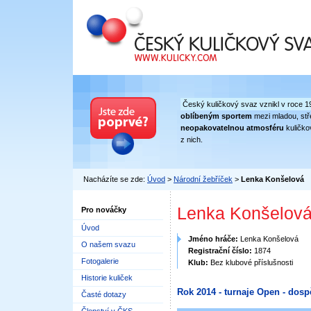
Český kuličkový svaz
Český kuličkový svaz vznikl v roce 1
oblíbeným sportem
mezi mladou, stře
neopakovatelnou atmosféru
kuličko
z nich.
Nacházíte se zde:
Úvod
>
Národní žebříček
>
Lenka Konšelová
Lenka Konšelov
Pro nováčky
Úvod
Jméno hráče:
Lenka Konšelová
O našem svazu
Registrační číslo:
1874
Fotogalerie
Klub:
Bez klubové příslušnosti
Historie kuliček
Rok 2014 - turnaje Open - dosp
Časté dotazy