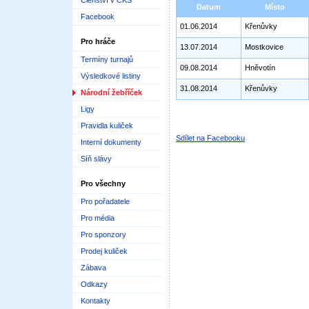
Členství v ČKS
Datum
Místo
Facebook
01.06.2014
Křenůvky
Pro hráče
13.07.2014
Mostkovice
Termíny turnajů
09.08.2014
Hněvotín
Výsledkové listiny
31.08.2014
Křenůvky
Národní žebříček
Ligy
Pravidla kuliček
Sdílet na Facebooku
Interní dokumenty
Síň slávy
Pro všechny
Pro pořadatele
Pro média
Pro sponzory
Prodej kuliček
Zábava
Odkazy
Kontakty