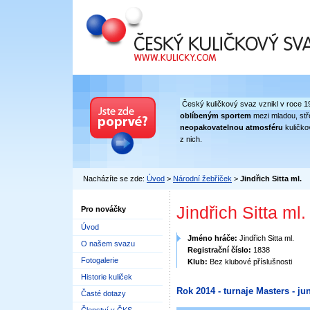
Český kuličkový svaz
Český kuličkový svaz vznikl v roce 1
oblíbeným sportem
mezi mladou, stře
neopakovatelnou atmosféru
kuličko
z nich.
Nacházíte se zde:
Úvod
>
Národní žebříček
>
Jindřich Sitta ml.
Jindřich Sitta ml.
Pro nováčky
Úvod
Jméno hráče:
Jindřich Sitta ml.
O našem svazu
Registrační číslo:
1838
Fotogalerie
Klub:
Bez klubové příslušnosti
Historie kuliček
Rok 2014 - turnaje Masters - jun
Časté dotazy