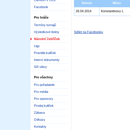
Členství v ČKS
Datum
Místo
Facebook
26.04.2014
Konstantinovy L
Pro hráče
Termíny turnajů
Výsledkové listiny
Sdílet na Facebooku
Národní žebříček
Ligy
Pravidla kuliček
Interní dokumenty
Síň slávy
Pro všechny
Pro pořadatele
Pro média
Pro sponzory
Prodej kuliček
Zábava
Odkazy
Kontakty