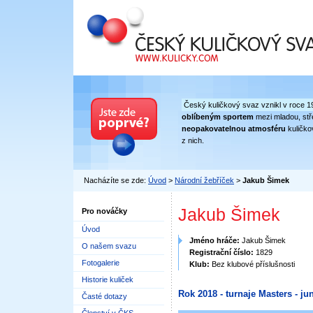
Český kuličkový svaz
Český kuličkový svaz vznikl v roce 1
oblíbeným sportem
mezi mladou, stře
neopakovatelnou atmosféru
kuličko
z nich.
Nacházíte se zde:
Úvod
>
Národní žebříček
>
Jakub Šimek
Jakub Šimek
Pro nováčky
Úvod
Jméno hráče:
Jakub Šimek
O našem svazu
Registrační číslo:
1829
Fotogalerie
Klub:
Bez klubové příslušnosti
Historie kuliček
Rok 2018 - turnaje Masters - jun
Časté dotazy