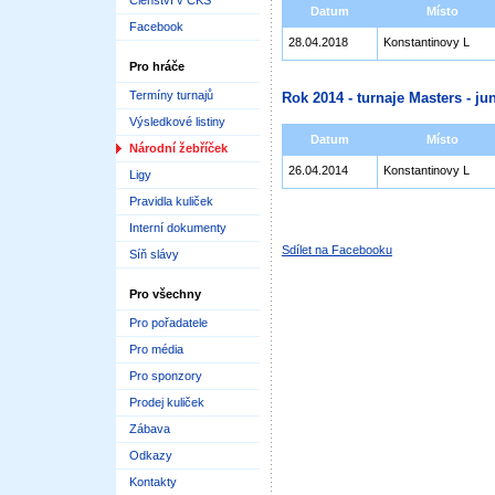
Členství v ČKS
Datum
Místo
Facebook
28.04.2018
Konstantinovy L
Pro hráče
Termíny turnajů
Rok 2014 - turnaje Masters - jun
Výsledkové listiny
Datum
Místo
Národní žebříček
26.04.2014
Konstantinovy L
Ligy
Pravidla kuliček
Interní dokumenty
Sdílet na Facebooku
Síň slávy
Pro všechny
Pro pořadatele
Pro média
Pro sponzory
Prodej kuliček
Zábava
Odkazy
Kontakty