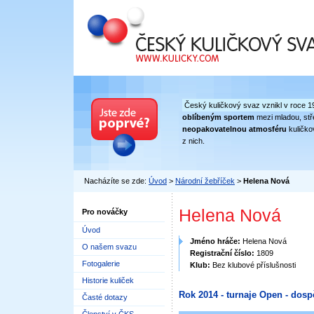
Český kuličkový svaz
Český kuličkový svaz vznikl v roce 1
oblíbeným sportem
mezi mladou, stře
neopakovatelnou atmosféru
kuličko
z nich.
Nacházíte se zde:
Úvod
>
Národní žebříček
>
Helena Nová
Helena Nová
Pro nováčky
Úvod
Jméno hráče:
Helena Nová
O našem svazu
Registrační číslo:
1809
Fotogalerie
Klub:
Bez klubové příslušnosti
Historie kuliček
Rok 2014 - turnaje Open - dosp
Časté dotazy