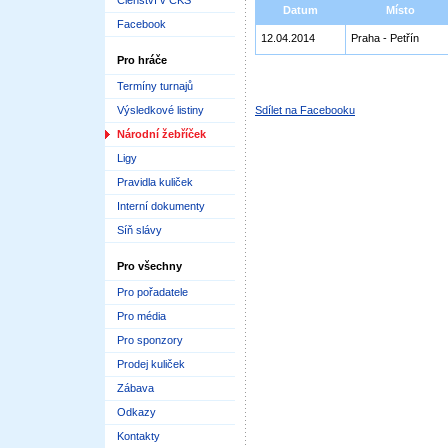
Členství v ČKS
Datum
Místo
Facebook
12.04.2014
Praha - Petřín
Pro hráče
Termíny turnajů
Výsledkové listiny
Sdílet na Facebooku
Národní žebříček
Ligy
Pravidla kuliček
Interní dokumenty
Síň slávy
Pro všechny
Pro pořadatele
Pro média
Pro sponzory
Prodej kuliček
Zábava
Odkazy
Kontakty