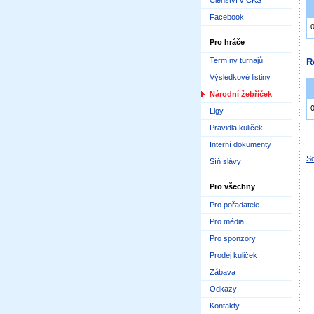
Členství v ČKS
Facebook
Pro hráče
Termíny turnajů
R
Výsledkové listiny
Národní žebříček
Ligy
Pravidla kuliček
Interní dokumenty
Sd
Síň slávy
Pro všechny
Pro pořadatele
Pro média
Pro sponzory
Prodej kuliček
Zábava
Odkazy
Kontakty