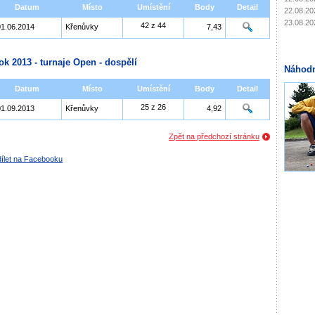
Datum
Místo
Umístění
Body
Detail
22.08.20
23.08.20
42 z 44
01.06.2014
Křenůvky
7,43
ok 2013 - turnaje Open - dospělí
Náhodn
Datum
Místo
Umístění
Body
Detail
25 z 26
01.09.2013
Křenůvky
4,92
Zpět na předchozí stránku
ílet na Facebooku