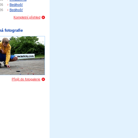
26
Bedihošť
26
Bedihošť
Kompletní přehled
á fotografie
Přejít do fotogalerie