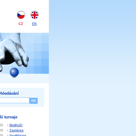
CZ
EN
hledávání
ší turnaje
26
Bedihošť
26
Zastávka
26
Invalidovna