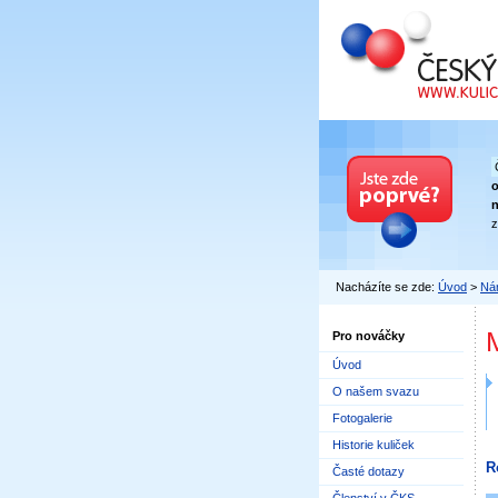
Český kuličkový
n
z
Nacházíte se zde:
Úvod
>
Nár
Pro nováčky
Úvod
O našem svazu
Fotogalerie
Historie kuliček
R
Časté dotazy