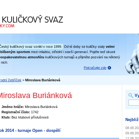
 svaz
Český kuličkový svaz vznikl v roce 1999.
Od té doby se kuličky staly
velmi
oblíbeným sportem
mezi mladou, střední i starší generací. Pojďte teď okusit
eopakovatelnou atmosféru
kuličkových turnajů a přijměte pozvání na některý
 nich.
Pokračujte zde
odní žebříček
>
Miroslava Buriánková
Miroslava Buriánková
Vy
Jméno hráče:
Miroslava Buriánková
Registrační číslo:
1742
Klub:
Bez klubové příslušnosti
Nejbliž
08.08.20
ok 2014 - turnaje Open - dospělí
09.08.20
12.08.20