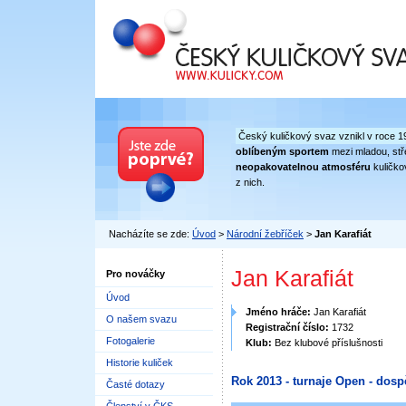
Český kuličkový svaz
Český kuličkový svaz vznikl v roce 1
oblíbeným sportem
mezi mladou, stře
neopakovatelnou atmosféru
kuličko
z nich.
Nacházíte se zde:
Úvod
>
Národní žebříček
>
Jan Karafiát
Jan Karafiát
Pro nováčky
Úvod
Jméno hráče:
Jan Karafiát
O našem svazu
Registrační číslo:
1732
Fotogalerie
Klub:
Bez klubové příslušnosti
Historie kuliček
Rok 2013 - turnaje Open - dosp
Časté dotazy