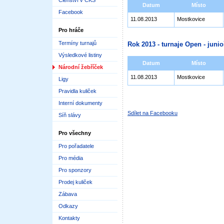
Členství v ČKS
Datum
Místo
Facebook
11.08.2013
Mostkovice
Pro hráče
Termíny turnajů
Rok 2013 - turnaje Open - junioř
Výsledkové listiny
Datum
Místo
Národní žebříček
11.08.2013
Mostkovice
Ligy
Pravidla kuliček
Interní dokumenty
Sdílet na Facebooku
Síň slávy
Pro všechny
Pro pořadatele
Pro média
Pro sponzory
Prodej kuliček
Zábava
Odkazy
Kontakty