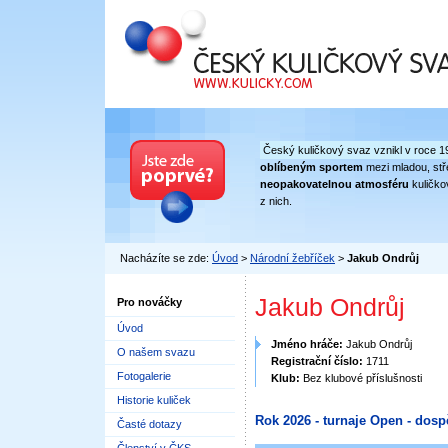
Český kuličkový svaz
Český kuličkový svaz vznikl v roce 1
oblíbeným sportem
mezi mladou, stře
neopakovatelnou atmosféru
kuličko
z nich.
Nacházíte se zde:
Úvod
>
Národní žebříček
>
Jakub Ondrůj
Jakub Ondrůj
Pro nováčky
Úvod
Jméno hráče:
Jakub Ondrůj
O našem svazu
Registrační číslo:
1711
Fotogalerie
Klub:
Bez klubové příslušnosti
Historie kuliček
Rok 2026 - turnaje Open - dosp
Časté dotazy