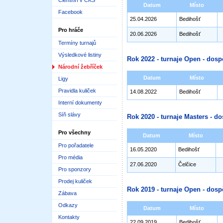
Členství v ČKS
Datum
Místo
Facebook
25.04.2026
Bedihošť
Pro hráče
20.06.2026
Bedihošť
Termíny turnajů
Výsledkové listiny
Rok 2022 - turnaje Open - dosp
Národní žebříček
Datum
Místo
Ligy
Pravidla kuliček
14.08.2022
Bedihošť
Interní dokumenty
Síň slávy
Rok 2020 - turnaje Masters - do
Pro všechny
Datum
Místo
Pro pořadatele
16.05.2020
Bedihošť
Pro média
27.06.2020
Čelčice
Pro sponzory
Prodej kuliček
Rok 2019 - turnaje Open - dosp
Zábava
Odkazy
Datum
Místo
Kontakty
22.09.2019
Bedihošť