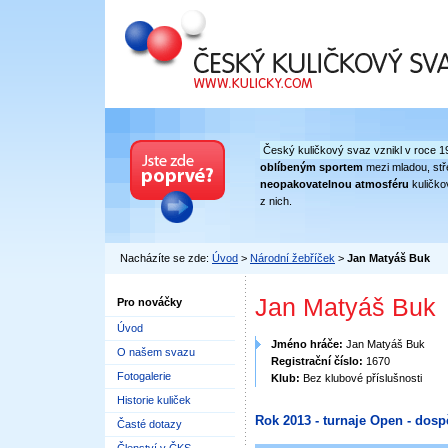
Český kuličkový svaz
Český kuličkový svaz vznikl v roce 1
oblíbeným sportem
mezi mladou, stře
neopakovatelnou atmosféru
kuličko
z nich.
Nacházíte se zde:
Úvod
>
Národní žebříček
>
Jan Matyáš Buk
Jan Matyáš Buk
Pro nováčky
Úvod
Jméno hráče:
Jan Matyáš Buk
O našem svazu
Registrační číslo:
1670
Fotogalerie
Klub:
Bez klubové příslušnosti
Historie kuliček
Rok 2013 - turnaje Open - dosp
Časté dotazy