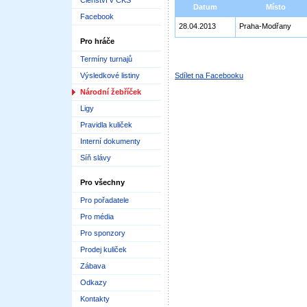
Členství v ČKS
Datum
Místo
Facebook
28.04.2013
Praha-Modřany
Pro hráče
Termíny turnajů
Výsledkové listiny
Sdílet na Facebooku
Národní žebříček
Ligy
Pravidla kuliček
Interní dokumenty
Síň slávy
Pro všechny
Pro pořadatele
Pro média
Pro sponzory
Prodej kuliček
Zábava
Odkazy
Kontakty