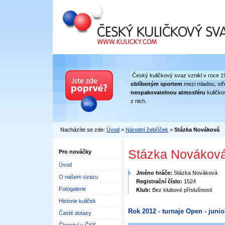
Český kuličkový svaz
Český kuličkový svaz vznikl v roce 1
oblíbeným sportem
mezi mladou, stře
neopakovatelnou atmosféru
kuličko
z nich.
Nacházíte se zde:
Úvod
>
Národní žebříček
>
Stázka Nováková
Stázka Novákov
Pro nováčky
Úvod
Jméno hráče:
Stázka Nováková
O našem svazu
Registrační číslo:
1524
Fotogalerie
Klub:
Bez klubové příslušnosti
Historie kuliček
Rok 2012 - turnaje Open - junioř
Časté dotazy