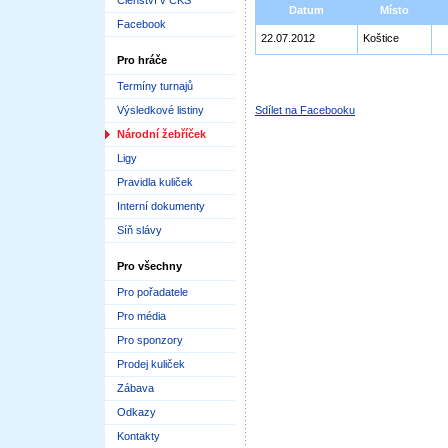
Členství v ČKS
Datum
Místo
Facebook
22.07.2012
Koštice
Pro hráče
Termíny turnajů
Výsledkové listiny
Sdílet na Facebooku
Národní žebříček
Ligy
Pravidla kuliček
Interní dokumenty
Síň slávy
Pro všechny
Pro pořadatele
Pro média
Pro sponzory
Prodej kuliček
Zábava
Odkazy
Kontakty