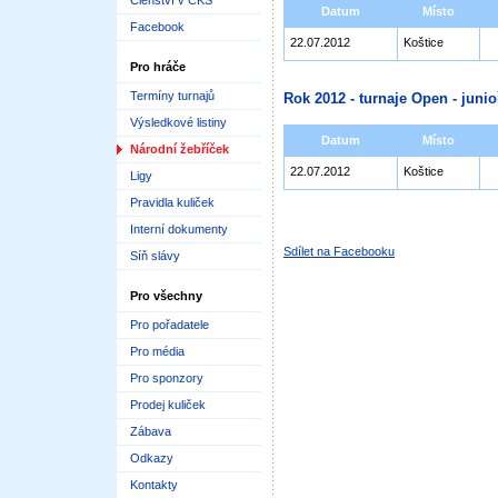
Členství v ČKS
Datum
Místo
Facebook
22.07.2012
Koštice
Pro hráče
Termíny turnajů
Rok 2012 - turnaje Open - junioř
Výsledkové listiny
Datum
Místo
Národní žebříček
22.07.2012
Koštice
Ligy
Pravidla kuliček
Interní dokumenty
Sdílet na Facebooku
Síň slávy
Pro všechny
Pro pořadatele
Pro média
Pro sponzory
Prodej kuliček
Zábava
Odkazy
Kontakty