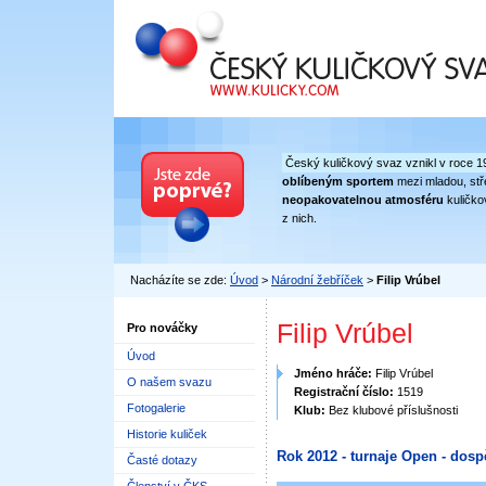
Český kuličkový svaz
Český kuličkový svaz vznikl v roce 1
oblíbeným sportem
mezi mladou, stře
neopakovatelnou atmosféru
kuličko
z nich.
Nacházíte se zde:
Úvod
>
Národní žebříček
>
Filip Vrúbel
Filip Vrúbel
Pro nováčky
Úvod
Jméno hráče:
Filip Vrúbel
O našem svazu
Registrační číslo:
1519
Fotogalerie
Klub:
Bez klubové příslušnosti
Historie kuliček
Rok 2012 - turnaje Open - dosp
Časté dotazy