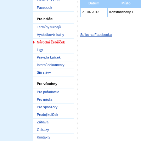
Členství v ČKS
Datum
Místo
Facebook
21.04.2012
Konstantinovy L
Pro hráče
Termíny turnajů
Výsledkové listiny
Sdílet na Facebooku
Národní žebříček
Ligy
Pravidla kuliček
Interní dokumenty
Síň slávy
Pro všechny
Pro pořadatele
Pro média
Pro sponzory
Prodej kuliček
Zábava
Odkazy
Kontakty