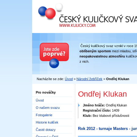
Český kuličkový svaz
Český kuličkový svaz vznikl v roce 1
oblíbeným sportem
mezi mladou, stře
neopakovatelnou atmosféru
kuličko
z nich.
Nacházíte se zde:
Úvod
>
Národní žebříček
>
Ondřej Klukan
Ondřej Klukan
Pro nováčky
Úvod
Jméno hráče:
Ondřej Klukan
O našem svazu
Registrační číslo:
1409
Fotogalerie
Klub:
Bez klubové příslušnosti
Historie kuliček
Rok 2012 - turnaje Masters - jun
Časté dotazy