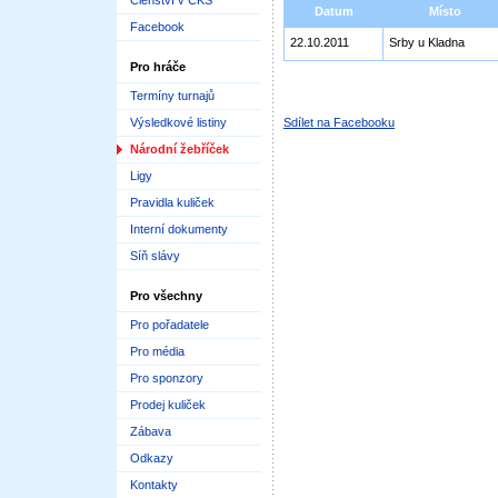
Členství v ČKS
Datum
Místo
Facebook
22.10.2011
Srby u Kladna
Pro hráče
Termíny turnajů
Výsledkové listiny
Sdílet na Facebooku
Národní žebříček
Ligy
Pravidla kuliček
Interní dokumenty
Síň slávy
Pro všechny
Pro pořadatele
Pro média
Pro sponzory
Prodej kuliček
Zábava
Odkazy
Kontakty