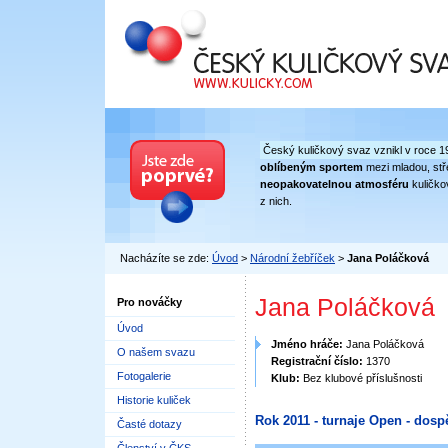
Český kuličkový svaz
Český kuličkový svaz vznikl v roce 1
oblíbeným sportem
mezi mladou, stře
neopakovatelnou atmosféru
kuličko
z nich.
Nacházíte se zde:
Úvod
>
Národní žebříček
>
Jana Poláčková
Jana Poláčková
Pro nováčky
Úvod
Jméno hráče:
Jana Poláčková
O našem svazu
Registrační číslo:
1370
Fotogalerie
Klub:
Bez klubové příslušnosti
Historie kuliček
Rok 2011 - turnaje Open - dospě
Časté dotazy