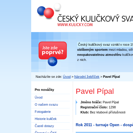
Český kuličkový svaz
Český kuličkový svaz vznikl v roce 1
oblíbeným sportem
mezi mladou, stře
neopakovatelnou atmosféru
kuličko
z nich.
Nacházíte se zde:
Úvod
>
Národní žebříček
>
Pavel Pípal
Pavel Pípal
Pro nováčky
Úvod
Jméno hráče:
Pavel Pípal
O našem svazu
Registrační číslo:
1298
Fotogalerie
Klub:
Bez klubové příslušnosti
Historie kuliček
Rok 2011 - turnaje Open - dospě
Časté dotazy