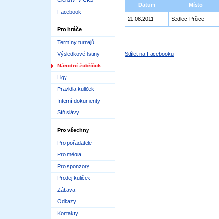
Členství v ČKS
Datum
Místo
Facebook
21.08.2011
Sedlec-Prčice
Pro hráče
Termíny turnajů
Výsledkové listiny
Sdílet na Facebooku
Národní žebříček
Ligy
Pravidla kuliček
Interní dokumenty
Síň slávy
Pro všechny
Pro pořadatele
Pro média
Pro sponzory
Prodej kuliček
Zábava
Odkazy
Kontakty