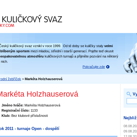
 svaz
Český kuličkový svaz vznikl v roce 1999.
Od té doby se kuličky staly
velmi
oblíbeným sportem
mezi mladou, střední i starší generací. Pojďte teď okusit
eopakovatelnou atmosféru
kuličkových turnajů a přijměte pozvání na některý
 nich.
Pokračujte zde
odní žebříček
>
Markéta Holzhauserová
Markéta Holzhauserová
Vy
Jméno hráče:
Markéta Holzhauserová
Registrační číslo:
1133
Klub:
Bez klubové příslušnosti
Nejbliž
08.08.20
ok 2011 - turnaje Open - dospělí
09.08.20
12.08.20