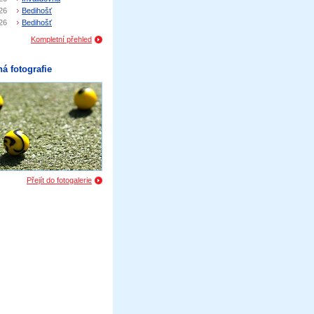
26
Bedihošť
26
Bedihošť
Kompletní přehled
á fotografie
Přejít do fotogalerie