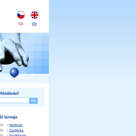
CZ
EN
hledávání
ší turnaje
26
Bedihošť
26
Zastávka
26
Invalidovna