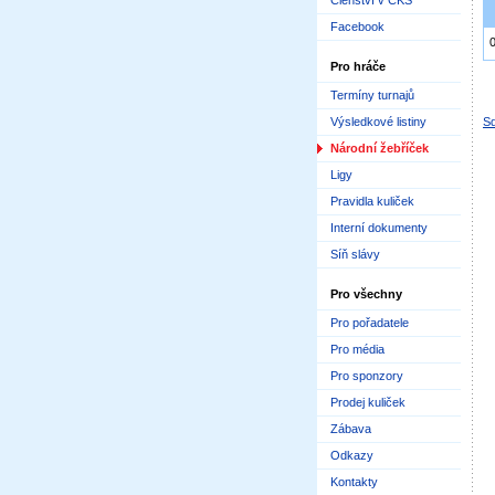
Členství v ČKS
Facebook
Pro hráče
Termíny turnajů
Výsledkové listiny
Sd
Národní žebříček
Ligy
Pravidla kuliček
Interní dokumenty
Síň slávy
Pro všechny
Pro pořadatele
Pro média
Pro sponzory
Prodej kuliček
Zábava
Odkazy
Kontakty