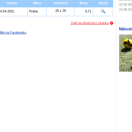
Datum
Místo
Umístění
Body
Detail
22.08.20
23.08.20
25 z 26
03.04.2011
Praha
5,71
Zpět na předchozí stránku
Náhodn
ílet na Facebooku