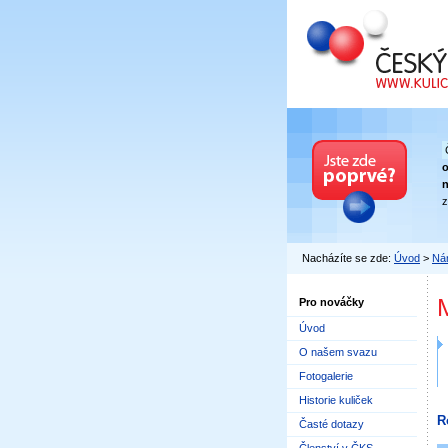
Český kuličkový
n
z
Nacházíte se zde:
Úvod
>
Nár
Pro nováčky
Úvod
O našem svazu
Fotogalerie
Historie kuliček
R
Časté dotazy