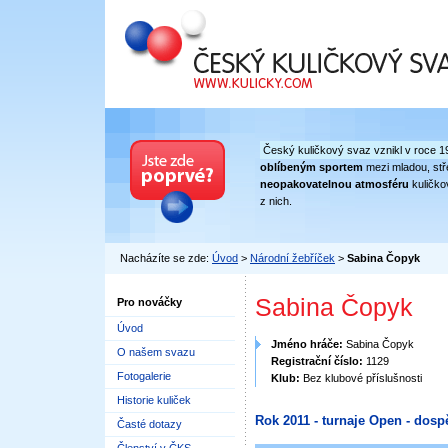
Český kuličkový svaz
Český kuličkový svaz vznikl v roce 1
oblíbeným sportem
mezi mladou, stře
neopakovatelnou atmosféru
kuličko
z nich.
Nacházíte se zde:
Úvod
>
Národní žebříček
>
Sabina Čopyk
Sabina Čopyk
Pro nováčky
Úvod
Jméno hráče:
Sabina Čopyk
O našem svazu
Registrační číslo:
1129
Fotogalerie
Klub:
Bez klubové příslušnosti
Historie kuliček
Rok 2011 - turnaje Open - dospě
Časté dotazy