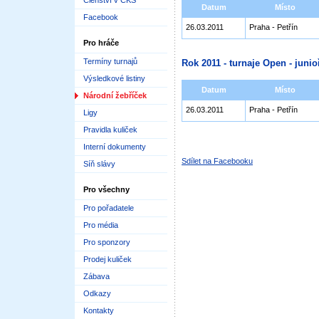
Členství v ČKS
Datum
Místo
Facebook
26.03.2011
Praha - Petřín
Pro hráče
Termíny turnajů
Rok 2011 - turnaje Open - junioř
Výsledkové listiny
Datum
Místo
Národní žebříček
26.03.2011
Praha - Petřín
Ligy
Pravidla kuliček
Interní dokumenty
Sdílet na Facebooku
Síň slávy
Pro všechny
Pro pořadatele
Pro média
Pro sponzory
Prodej kuliček
Zábava
Odkazy
Kontakty