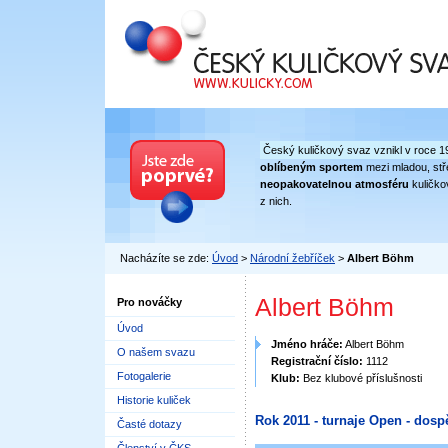
Český kuličkový svaz
Český kuličkový svaz vznikl v roce 1
oblíbeným sportem
mezi mladou, stře
neopakovatelnou atmosféru
kuličko
z nich.
Nacházíte se zde:
Úvod
>
Národní žebříček
>
Albert Böhm
Albert Böhm
Pro nováčky
Úvod
Jméno hráče:
Albert Böhm
O našem svazu
Registrační číslo:
1112
Fotogalerie
Klub:
Bez klubové příslušnosti
Historie kuliček
Rok 2011 - turnaje Open - dospě
Časté dotazy