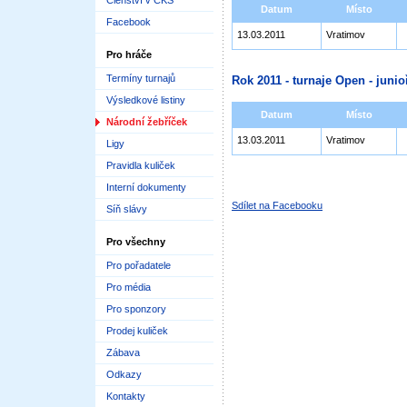
Členství v ČKS
Datum
Místo
Facebook
13.03.2011
Vratimov
Pro hráče
Termíny turnajů
Rok 2011 - turnaje Open - junioř
Výsledkové listiny
Datum
Místo
Národní žebříček
13.03.2011
Vratimov
Ligy
Pravidla kuliček
Interní dokumenty
Sdílet na Facebooku
Síň slávy
Pro všechny
Pro pořadatele
Pro média
Pro sponzory
Prodej kuliček
Zábava
Odkazy
Kontakty