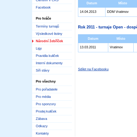
Členství v ČKS
Datum
Místo
Facebook
14.04.2013
DDM Vratimov
Pro hráče
Termíny turnajů
Rok 2011 - turnaje Open - dospě
Výsledkové listiny
Datum
Místo
Národní žebříček
13.03.2011
Vratimov
Ligy
Pravidla kuliček
Interní dokumenty
Sdílet na Facebooku
Síň slávy
Pro všechny
Pro pořadatele
Pro média
Pro sponzory
Prodej kuliček
Zábava
Odkazy
Kontakty