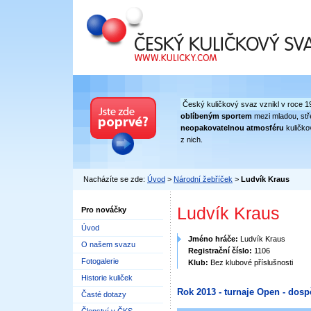
Český kuličkový svaz
Český kuličkový svaz vznikl v roce 1
oblíbeným sportem
mezi mladou, stře
neopakovatelnou atmosféru
kuličko
z nich.
Nacházíte se zde:
Úvod
>
Národní žebříček
>
Ludvík Kraus
Ludvík Kraus
Pro nováčky
Úvod
Jméno hráče:
Ludvík Kraus
O našem svazu
Registrační číslo:
1106
Fotogalerie
Klub:
Bez klubové příslušnosti
Historie kuliček
Rok 2013 - turnaje Open - dosp
Časté dotazy