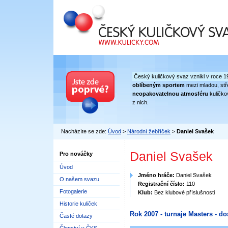
Český kuličkový svaz
Český kuličkový svaz vznikl v roce 1
oblíbeným sportem
mezi mladou, stře
neopakovatelnou atmosféru
kuličko
z nich.
Nacházíte se zde:
Úvod
>
Národní žebříček
>
Daniel Svašek
Daniel Svašek
Pro nováčky
Úvod
Jméno hráče:
Daniel Svašek
O našem svazu
Registrační číslo:
110
Fotogalerie
Klub:
Bez klubové příslušnosti
Historie kuliček
Rok 2007 - turnaje Masters - do
Časté dotazy