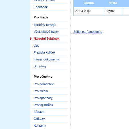
Členství v ČKS
Datum
Místo
Facebook
21.04.2007
Praha
Pro hráče
Termíny turnajů
Výsledkové listiny
Sdílet na Facebooku
Národní žebříček
Ligy
Pravidla kuliček
Interní dokumenty
Síň slávy
Pro všechny
Pro pořadatele
Pro média
Pro sponzory
Prodej kuliček
Zábava
Odkazy
Kontakty