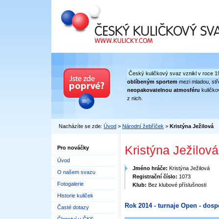
Český kuličkový svaz
Český kuličkový svaz vznikl v roce 1
oblíbeným sportem
mezi mladou, stře
neopakovatelnou atmosféru
kuličko
z nich.
Nacházíte se zde:
Úvod
>
Národní žebříček
>
Kristýna Ježilová
Kristýna Ježilová
Pro nováčky
Úvod
Jméno hráče:
Kristýna Ježilová
O našem svazu
Registrační číslo:
1073
Fotogalerie
Klub:
Bez klubové příslušnosti
Historie kuliček
Rok 2014 - turnaje Open - dosp
Časté dotazy