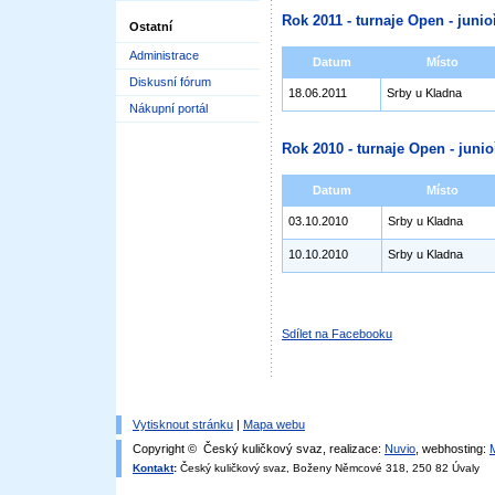
Rok 2011 - turnaje Open - junioř
Ostatní
Administrace
Datum
Místo
Diskusní fórum
18.06.2011
Srby u Kladna
Nákupní portál
Rok 2010 - turnaje Open - junioř
Datum
Místo
03.10.2010
Srby u Kladna
10.10.2010
Srby u Kladna
Sdílet na Facebooku
Vytisknout stránku
|
Mapa webu
Copyright © Český kuličkový svaz, realizace:
Nuvio
, webhosting:
Kontakt
:
Český kuličkový svaz, Boženy Němcové 318, 250 82 Úvaly