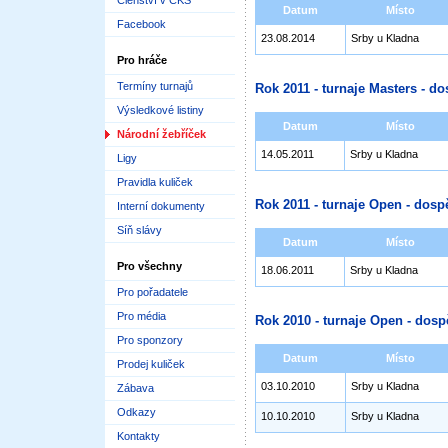
Členství v ČKS
Datum
Místo
Facebook
23.08.2014
Srby u Kladna
Pro hráče
Termíny turnajů
Rok 2011 - turnaje Masters - do
Výsledkové listiny
Datum
Místo
Národní žebříček
14.05.2011
Srby u Kladna
Ligy
Pravidla kuliček
Rok 2011 - turnaje Open - dospě
Interní dokumenty
Síň slávy
Datum
Místo
Pro všechny
18.06.2011
Srby u Kladna
Pro pořadatele
Pro média
Rok 2010 - turnaje Open - dosp
Pro sponzory
Datum
Místo
Prodej kuliček
03.10.2010
Srby u Kladna
Zábava
Odkazy
10.10.2010
Srby u Kladna
Kontakty