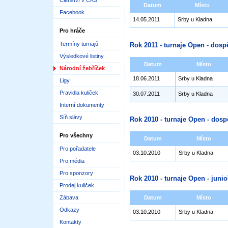
Členství v ČKS
Datum
Místo
Facebook
14.05.2011
Srby u Kladna
Pro hráče
Termíny turnajů
Rok 2011 - turnaje Open - dospě
Výsledkové listiny
Datum
Místo
Národní žebříček
18.06.2011
Srby u Kladna
Ligy
Pravidla kuliček
30.07.2011
Srby u Kladna
Interní dokumenty
Síň slávy
Rok 2010 - turnaje Open - dosp
Pro všechny
Datum
Místo
Pro pořadatele
03.10.2010
Srby u Kladna
Pro média
Pro sponzory
Rok 2010 - turnaje Open - junioř
Prodej kuliček
Zábava
Datum
Místo
Odkazy
03.10.2010
Srby u Kladna
Kontakty