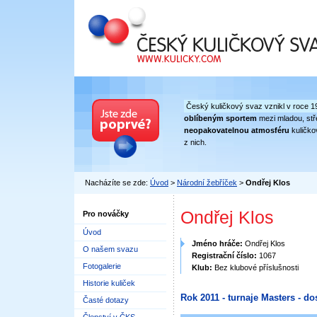
Český kuličkový svaz
Český kuličkový svaz vznikl v roce 1
oblíbeným sportem
mezi mladou, stře
neopakovatelnou atmosféru
kuličko
z nich.
Nacházíte se zde:
Úvod
>
Národní žebříček
>
Ondřej Klos
Ondřej Klos
Pro nováčky
Úvod
Jméno hráče:
Ondřej Klos
O našem svazu
Registrační číslo:
1067
Fotogalerie
Klub:
Bez klubové příslušnosti
Historie kuliček
Rok 2011 - turnaje Masters - do
Časté dotazy