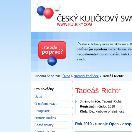
Český kuličkový svaz
Český kuličkový svaz vznikl v roce 1
oblíbeným sportem
mezi mladou, stře
neopakovatelnou atmosféru
kuličko
z nich.
Nacházíte se zde:
Úvod
>
Národní žebříček
>
Tadeáš Richtr
Tadeáš Richtr
Pro nováčky
Úvod
Jméno hráče:
Tadeáš Richtr
O našem svazu
Registrační číslo:
1018
Fotogalerie
Klub:
Bez klubové příslušnosti
Historie kuliček
Rok 2010 - turnaje Open - dosp
Časté dotazy