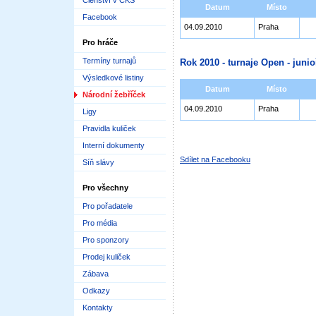
Členství v ČKS
Datum
Místo
Facebook
04.09.2010
Praha
Pro hráče
Termíny turnajů
Rok 2010 - turnaje Open - junioř
Výsledkové listiny
Datum
Místo
Národní žebříček
04.09.2010
Praha
Ligy
Pravidla kuliček
Interní dokumenty
Sdílet na Facebooku
Síň slávy
Pro všechny
Pro pořadatele
Pro média
Pro sponzory
Prodej kuliček
Zábava
Odkazy
Kontakty