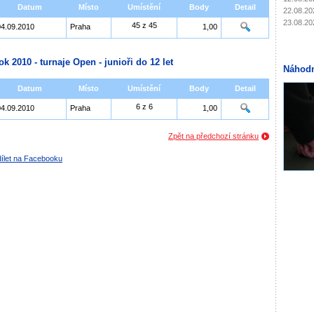
Datum
Místo
Umístění
Body
Detail
22.08.20
23.08.20
45 z 45
04.09.2010
Praha
1,00
ok 2010 - turnaje Open - junioři do 12 let
Náhodn
Datum
Místo
Umístění
Body
Detail
6 z 6
04.09.2010
Praha
1,00
Zpět na předchozí stránku
ílet na Facebooku