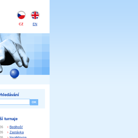
CZ
EN
hledávání
ší turnaje
26
Bedihošť
26
Zastávka
26
Invalidovna