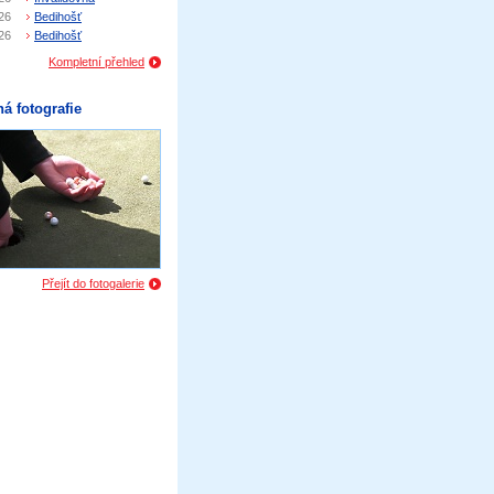
26
Bedihošť
26
Bedihošť
Kompletní přehled
á fotografie
Přejít do fotogalerie