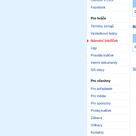
Členství v ČKS
Facebook
Pro hráče
Termíny turnajů
R
Výsledkové listiny
Národní žebříček
Ligy
Pravidla kuliček
Interní dokumenty
Sd
Síň slávy
Pro všechny
Pro pořadatele
Pro média
Pro sponzory
Prodej kuliček
Zábava
Odkazy
Kontakty