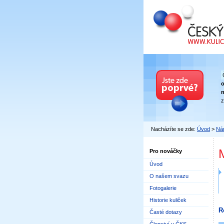
Český kuličkový
n
z
Nacházíte se zde:
Úvod
>
Nár
Pro nováčky
Úvod
O našem svazu
Fotogalerie
Historie kuliček
R
Časté dotazy