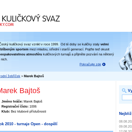
 svaz
Český kuličkový svaz vznikl v roce 1999.
Od té doby se kuličky staly
velmi
oblíbeným sportem
mezi mladou, střední i starší generací. Pojďte teď okusit
eopakovatelnou atmosféru
kuličkových turnajů a přijměte pozvání na některý
 nich.
Pokračujte zde
odní žebříček
>
Marek Bajtoš
Marek Bajtoš
Vy
Jméno hráče:
Marek Bajtoš
Registrační číslo:
1006
Klub:
Bez klubové příslušnosti
Nejbliž
08.08.20
ok 2010 - turnaje Open - dospělí
09.08.20
12.08.20