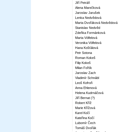
Jiří Petráň
Alena Marečková
Jaroslav Jarušek
Lenka Nedvědová
Marta Dvořáková Nedvědová
Stanislav Nedvěd
Zdeňka Formánková
Marta Völfelová
Veronika Völfelová
Hana Košťálová
Petr Sotona
Roman Kokeš
Filip Kokeš
Milan Fořtík
Jaroslav Zach
Vladimír Schnábl
Leoš Kofroň
Anna Ehlenová
Helena Kudrnáčová
Jiří Bernat (?)
Robert Kříž
Marie Křížová
Karel Kočí
Kateřina Kočí
Lubomír Čech
Tomáš Dvořák