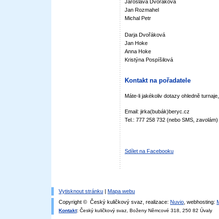
Jaroslava Dvořáková
Jan Rozmahel
Michal Petr
Darja Dvořáková
Jan Hoke
Anna Hoke
Kristýna Pospíšilová
Kontakt na pořadatele
Máte-li jakékoliv dotazy ohledně turnaje
Email: jirka(bubák)beryc.cz
Tel.: 777 258 732 (nebo SMS, zavolám)
Sdílet na Facebooku
Vytisknout stránku
|
Mapa webu
Copyright © Český kuličkový svaz, realizace:
Nuvio
, webhosting:
Kontakt
:
Český kuličkový svaz, Boženy Němcové 318, 250 82 Úvaly