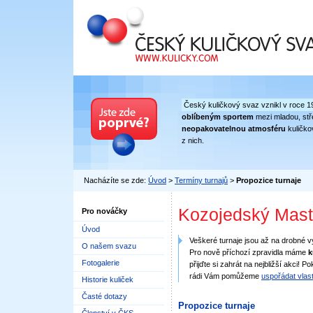
Český kuličkový svaz
Český kuličkový svaz vznikl v roce 1
oblíbeným sportem
mezi mladou, stře
neopakovatelnou atmosféru
kuličko
z nich.
Nacházíte se zde:
Úvod
>
Termíny turnajů
>
Propozice turnaje
Kozojedský Mast
Pro nováčky
Úvod
Veškeré turnaje jsou až na drobné 
O našem svazu
Pro nově příchozí zpravidla máme
k
Fotogalerie
přijďte si zahrát na nejbližší akci
rádi Vám pomůžeme
uspořádat vlast
Historie kuliček
Časté dotazy
Propozice turnaje