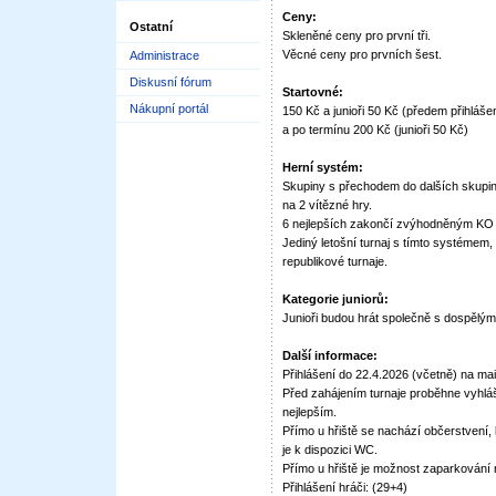
Ceny:
Ostatní
Skleněné ceny pro první tři.
Věcné ceny pro prvních šest.
Administrace
Diskusní fórum
Startovné:
Nákupní portál
150 Kč a junioři 50 Kč (předem přihlášen
a po termínu 200 Kč (junioři 50 Kč)
Herní systém:
Skupiny s přechodem do dalších skupin
na 2 vítězné hry.
6 nejlepších zakončí zvýhodněným KO 
Jediný letošní turnaj s tímto systémem,
republikové turnaje.
Kategorie juniorů:
Junioři budou hrát společně s dospělými
Další informace:
Přihlášení do 22.4.2026 (včetně) na mai
Před zahájením turnaje proběhne vyhl
nejlepším.
Přímo u hřiště se nachází občerstvení, 
je k dispozici WC.
Přímo u hřiště je možnost zaparkování 
Přihlášení hráči: (29+4)