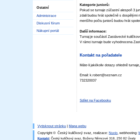
Kategorie juniorů:
Ostatní
Pokud se turnaje zúčastní alespoň 3 juni
zdali budou hrát společně s dospělými 
Administrace
menšího počtu juniorů budou hrát spole
Diskusní fórum
Nákupní portál
Další informace:
Turnaj je součástí Zastávecké kuličkové
V rámci turnaje bude vyhodnocena Zast
Kontakt na pořadatele
Máte-li jakékoliv dotazy ohledně turnaje
Email: k.robert@seznam.cz
732320037
Sdílet na Facebooku
Vytisknout stránku
|
Mapa webu
Copyright © Český kuličkový svaz, realizace:
Nuvio
, webhosting:
Kontakt
:
Český kuličkový svaz, Boženy Němcové 318, 250 82 Úvaly