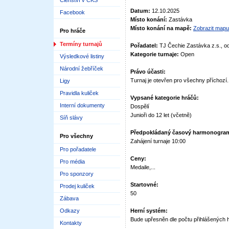
Členství v ČKS
Datum:
12.10.2025
Facebook
Místo konání:
Zastávka
Místo konání na mapě:
Zobrazit mapu
Pro hráče
Termíny turnajů
Pořadatel:
TJ Čechie Zastávka z.s., o
Kategorie turnaje:
Open
Výsledkové listiny
Národní žebříček
Právo účasti:
Turnaj je otevřen pro všechny příchozí.
Ligy
Pravidla kuliček
Vypsané kategorie hráčů:
Interní dokumenty
Dospělí
Junioři do 12 let (včetně)
Síň slávy
Předpokládaný časový harmonogra
Pro všechny
Zahájení turnaje 10:00
Pro pořadatele
Ceny:
Pro média
Medaile,...
Pro sponzory
Startovné:
Prodej kuliček
50
Zábava
Odkazy
Herní systém:
Bude upřesněn dle počtu přihlášených 
Kontakty