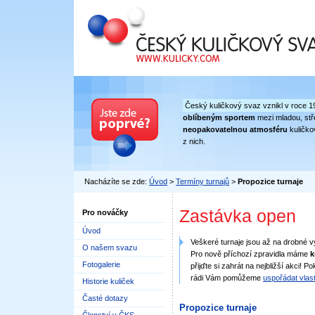
Český kuličkový svaz
Český kuličkový svaz vznikl v roce 1
oblíbeným sportem
mezi mladou, stře
neopakovatelnou atmosféru
kuličko
z nich.
Nacházíte se zde:
Úvod
>
Termíny turnajů
>
Propozice turnaje
Zastávka open
Pro nováčky
Úvod
Veškeré turnaje jsou až na drobné 
O našem svazu
Pro nově příchozí zpravidla máme
k
Fotogalerie
přijďte si zahrát na nejbližší akci
rádi Vám pomůžeme
uspořádat vlast
Historie kuliček
Časté dotazy
Propozice turnaje