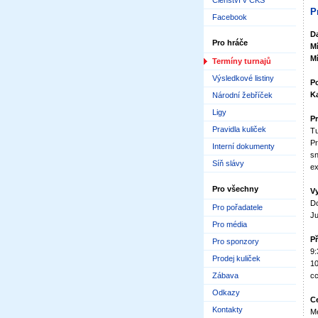
Členství v ČKS
P
Facebook
D
Pro hráče
M
M
Termíny turnajů
Výsledkové listiny
Po
Ka
Národní žebříček
Ligy
Pr
Pravidla kuliček
Tu
Pr
Interní dokumenty
sn
Síň slávy
ex
Pro všechny
V
Do
Pro pořadatele
Ju
Pro média
P
Pro sponzory
9:
Prodej kuliček
10
Zábava
cc
Odkazy
C
Kontakty
Me