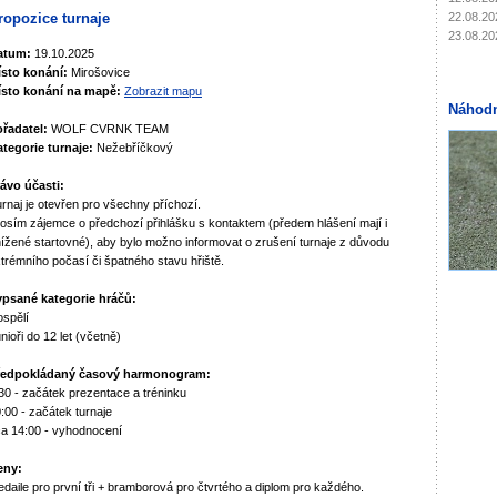
22.08.20
ropozice turnaje
23.08.20
atum:
19.10.2025
ísto konání:
Mirošovice
ísto konání na mapě:
Zobrazit mapu
Náhodn
řadatel:
WOLF CVRNK TEAM
tegorie turnaje:
Nežebříčkový
ávo účasti:
rnaj je otevřen pro všechny příchozí.
osím zájemce o předchozí přihlášku s kontaktem (předem hlášení mají i
ížené startovné), aby bylo možno informovat o zrušení turnaje z důvodu
trémního počasí či špatného stavu hřiště.
ypsané kategorie hráčů:
spělí
nioři do 12 let (včetně)
ředpokládaný časový harmonogram:
30 - začátek prezentace a tréninku
:00 - začátek turnaje
a 14:00 - vyhodnocení
eny:
daile pro první tři + bramborová pro čtvrtého a diplom pro každého.