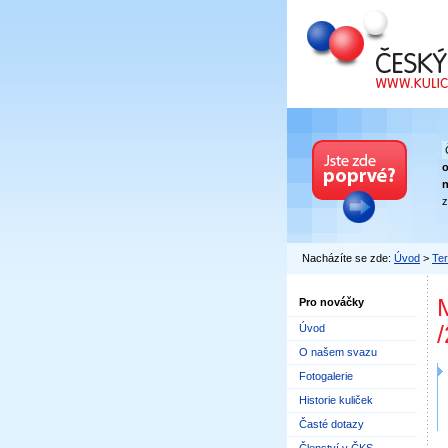
Český kuličkový
n
z
Nacházíte se zde:
Úvod
>
Ter
M
Pro nováčky
Úvod
O našem svazu
Fotogalerie
Historie kuliček
Časté dotazy