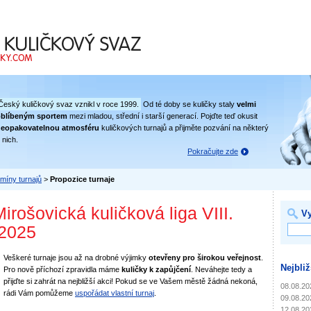
 svaz
Český kuličkový svaz vznikl v roce 1999.
Od té doby se kuličky staly
velmi
oblíbeným sportem
mezi mladou, střední i starší generací. Pojďte teď okusit
eopakovatelnou atmosféru
kuličkových turnajů a přijměte pozvání na některý
 nich.
Pokračujte zde
míny turnajů
>
Propozice turnaje
irošovická kuličková liga VIII.
Vy
/2025
Veškeré turnaje jsou až na drobné výjimky
otevřeny pro širokou veřejnost
.
Nejbliž
Pro nově příchozí zpravidla máme
kuličky k zapůjčení
. Neváhejte tedy a
přijďte si zahrát na nejbližší akci! Pokud se ve Vašem městě žádná nekoná,
08.08.20
rádi Vám pomůžeme
uspořádat vlastní turnaj
.
09.08.20
12.08.20