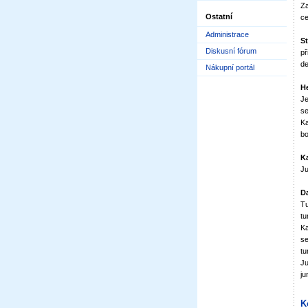
Za
Ostatní
ce
Administrace
St
Diskusní fórum
př
de
Nákupní portál
H
Je
se
Ka
bo
Ka
Ju
Da
Tu
tu
Ka
se
tu
Ju
ju
K