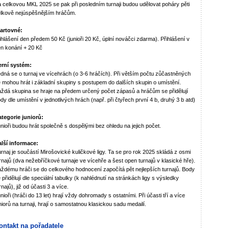
 celkovou MKL 2025 se pak při posledním turnaji budou udělovat poháry pěti
lkově nejúspěšnějším hráčům.
artovné:
ihlášení den předem 50 Kč (junioři 20 Kč, úplní nováčci zdarma). Přihlášení v
n konání + 20 Kč
erní systém:
dná se o turnaj ve vícehrách (o 3-6 hráčích). Při větším počtu zůčastněných
 mohou hrát i základní skupiny s postupem do dalších skupin o umístění.
ždá skupina se hraje na předem určený počet zápasů a hráčům se přidělují
dy dle umístění v jednotlivých hrách (např. při čtyřech první 4 b, druhý 3 b atd)
tegorie juniorů:
nioři budou hrát společně s dospělými bez ohledu na jejich počet.
lší informace:
rnaj je součástí Mirošovické kuličkové ligy. Ta se pro rok 2025 skládá z osmi
rnajů (dva nežebříčkové turnaje ve vícehře a šest open turnajů v klasické hře).
ždému hráči se do celkového hodnocení započítá pět nejlepších turnajů. Body
 přidělují dle speciální tabulky (k nahlédnutí na stránkách ligy s výsledky
rnajů), již od účasti 3 a více.
nioři (hráči do 13 let) hrají vždy dohromady s ostatními. Při účasti tří a více
niorů na turnaji, hrají o samostatnou klasickou sadu medailí.
ontakt na pořadatele