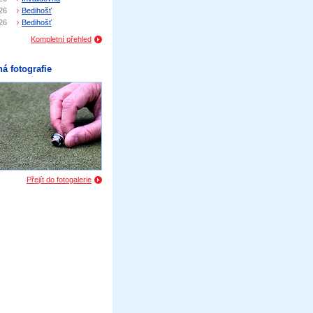
26
Bedihošť
26
Bedihošť
Kompletní přehled
á fotografie
Přejít do fotogalerie