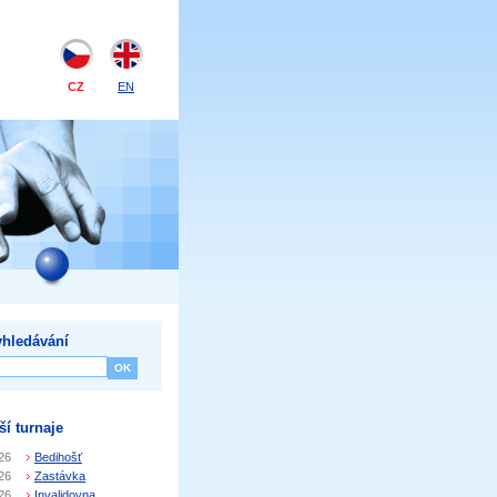
CZ
EN
hledávání
ší turnaje
26
Bedihošť
26
Zastávka
26
Invalidovna