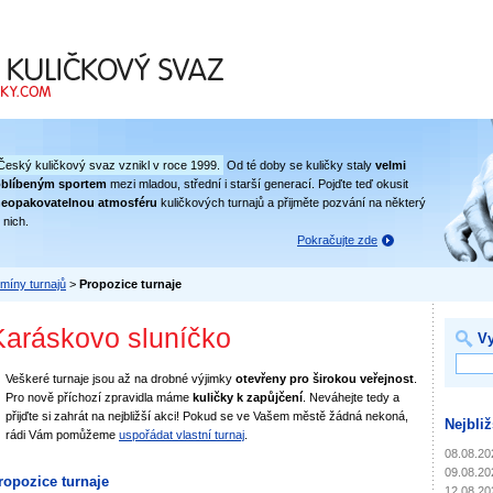
 svaz
Český kuličkový svaz vznikl v roce 1999.
Od té doby se kuličky staly
velmi
oblíbeným sportem
mezi mladou, střední i starší generací. Pojďte teď okusit
eopakovatelnou atmosféru
kuličkových turnajů a přijměte pozvání na některý
 nich.
Pokračujte zde
míny turnajů
>
Propozice turnaje
Karáskovo sluníčko
Vy
Veškeré turnaje jsou až na drobné výjimky
otevřeny pro širokou veřejnost
.
Pro nově příchozí zpravidla máme
kuličky k zapůjčení
. Neváhejte tedy a
přijďte si zahrát na nejbližší akci! Pokud se ve Vašem městě žádná nekoná,
Nejbliž
rádi Vám pomůžeme
uspořádat vlastní turnaj
.
08.08.20
09.08.20
ropozice turnaje
12.08.20