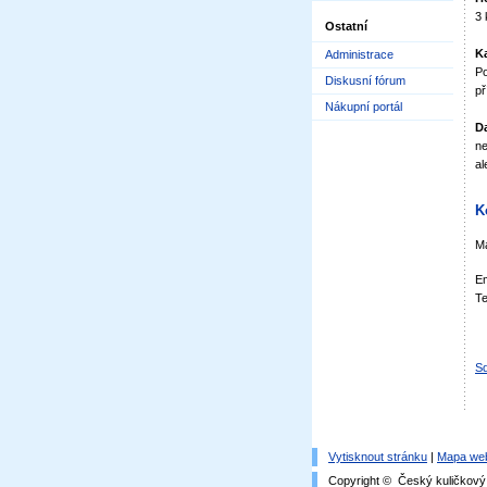
3 
Ostatní
Ka
Administrace
Po
Diskusní fórum
př
Nákupní portál
Da
ne
al
K
Má
Em
Te
Sd
Vytisknout stránku
|
Mapa we
Copyright © Český kuličkový 