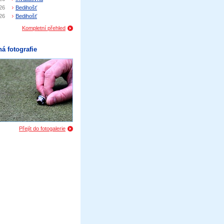
26
Bedihošť
26
Bedihošť
Kompletní přehled
á fotografie
Přejít do fotogalerie