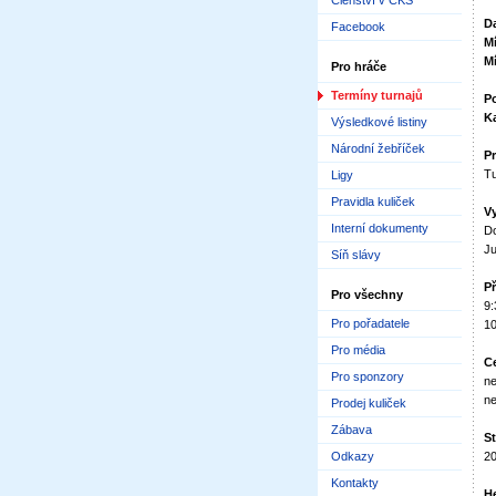
Členství v ČKS
D
Facebook
M
M
Pro hráče
Termíny turnajů
Po
Ka
Výsledkové listiny
Národní žebříček
Pr
Tu
Ligy
Pravidla kuliček
V
Interní dokumenty
Do
Ju
Síň slávy
P
Pro všechny
9:
Pro pořadatele
10
Pro média
C
Pro sponzory
ne
ne
Prodej kuliček
Zábava
St
Odkazy
20
Kontakty
H