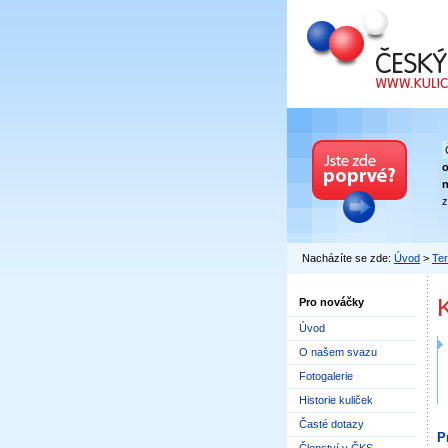
Český kuličkový
n
z
Nacházíte se zde:
Úvod
>
Ter
Pro nováčky
Úvod
O našem svazu
Fotogalerie
Historie kuliček
Časté dotazy
P