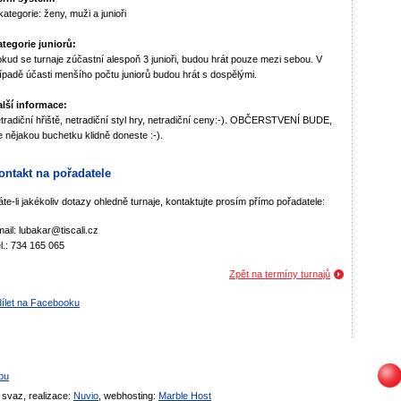
kategorie: ženy, muži a junioři
tegorie juniorů:
kud se turnaje zúčastní alespoň 3 junioři, budou hrát pouze mezi sebou. V
ípadě účasti menšího počtu juniorů budou hrát s dospělými.
lší informace:
tradiční hřiště, netradiční styl hry, netradiční ceny:-). OBČERSTVENÍ BUDE,
e nějakou buchetku klidně doneste :-).
ontakt na pořadatele
te-li jakékoliv dotazy ohledně turnaje, kontaktujte prosím přímo pořadatele:
ail: lubakar@tiscali.cz
l.: 734 165 065
Zpět na termíny turnajů
ílet na Facebooku
bu
svaz, realizace:
Nuvio
, webhosting:
Marble Host