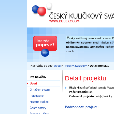
Český kuličkový svaz
Český kuličkový svaz vznikl v roce 1
oblíbeným sportem
mezi mladou, stře
neopakovatelnou atmosféru
kuličko
z nich.
Nacházíte se zde:
Úvod
>
Projekty za kredity
>
Detail projektu
Detail projektu
Pro nováčky
Úvod
Úkol:
Hlavní pořadatel turnaje Maste
O našem svazu
Počet kreditů:
500
Fotogalerie
Zadavatel projektu:
info(z)kulicky
Historie kuliček
Podrobnosti projektu
Časté dotazy