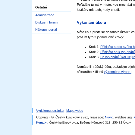
Pořádáte turnaj v místě, kde prochází 
Ostatní
letáků v místech, kudy chodí.
Administrace
Vykonání úkolu
Diskusní fórum
Nákupní portál
Máte chuť pustit se do tohoto úkolu? Vaš
prosím tyto 3 jednoduché kroky:
Krok 1:
Přihlašte se do svého 
Krok 2:
Přihlašte se k vykonání
Krok 3:
Po vykonání úkolu jej r
Nemáte-li hráčský účet, požádejte o jeh
některého z členů
výkonného výboru
.
Vytisknout stránku
|
Mapa webu
Copyright © Český kuličkový svaz, realizace:
Nuvio
, webhosting:
Kontakt
:
Český kuličkový svaz, Boženy Němcové 318, 250 82 Úvaly