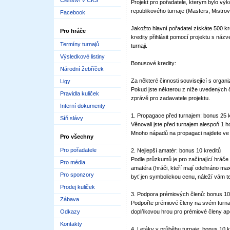
Členství v ČKS
Projekt pro pořadatele, kterým bylo 
republikového turnaje (Masters, Mistrovst
Facebook
Jakožto hlavní pořadatel získáte 500 kr
Pro hráče
kredity přihlásit pomocí projektu s náz
Termíny turnajů
turnaji.
Výsledkové listiny
Bonusové kredity:
Národní žebříček
Za některé činnosti související s organi
Ligy
Pokud jste některou z níže uvedených č
Pravidla kuliček
zprávě pro zadavatele projektu.
Interní dokumenty
1. Propagace před turnajem: bonus 25 k
Síň slávy
Věnovali jste před turnajem alespoň 1 h
Mnoho nápadů na propagaci najdete ve
Pro všechny
Pro pořadatele
2. Nejlepší amatér: bonus 10 kreditů
Podle průzkumů je pro začínající hráče
Pro média
amatéra (hráči, kteří mají odehráno max.
Pro sponzory
byť jen symbolickou cenu, náleží vám t
Prodej kuliček
3. Podpora prémiových členů: bonus 10
Zábava
Podpořte prémiové členy na svém turna
Odkazy
doplňkovou hrou pro prémiové členy ap
Kontakty
4. Letáky v průběhu turnaje: bonus 10 k