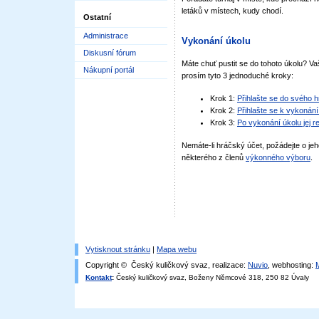
letáků v místech, kudy chodí.
Ostatní
Administrace
Vykonání úkolu
Diskusní fórum
Máte chuť pustit se do tohoto úkolu? Vaš
Nákupní portál
prosím tyto 3 jednoduché kroky:
Krok 1:
Přihlašte se do svého 
Krok 2:
Přihlašte se k vykonání
Krok 3:
Po vykonání úkolu jej r
Nemáte-li hráčský účet, požádejte o jeh
některého z členů
výkonného výboru
.
Vytisknout stránku
|
Mapa webu
Copyright © Český kuličkový svaz, realizace:
Nuvio
, webhosting:
Kontakt
:
Český kuličkový svaz, Boženy Němcové 318, 250 82 Úvaly