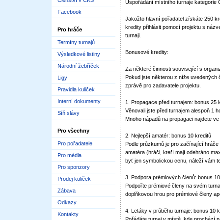
Členství v ČKS
Uspořádání místního turnaje kategorie
Facebook
Jakožto hlavní pořadatel získáte 250 kr
kredity přihlásit pomocí projektu s náz
Pro hráče
turnaji.
Termíny turnajů
Bonusové kredity:
Výsledkové listiny
Národní žebříček
Za některé činnosti související s organi
Pokud jste některou z níže uvedených č
Ligy
zprávě pro zadavatele projektu.
Pravidla kuliček
Interní dokumenty
1. Propagace před turnajem: bonus 25 k
Věnovali jste před turnajem alespoň 1 h
Síň slávy
Mnoho nápadů na propagaci najdete ve
Pro všechny
2. Nejlepší amatér: bonus 10 kreditů
Pro pořadatele
Podle průzkumů je pro začínající hráče
amatéra (hráči, kteří mají odehráno max.
Pro média
byť jen symbolickou cenu, náleží vám t
Pro sponzory
3. Podpora prémiových členů: bonus 10
Prodej kuliček
Podpořte prémiové členy na svém turna
Zábava
doplňkovou hrou pro prémiové členy ap
Odkazy
4. Letáky v průběhu turnaje: bonus 10 k
Kontakty
Pořádáte turnaj v místě, kde prochází 