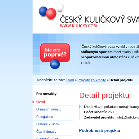
Český kuličkový svaz
Český kuličkový svaz vznikl v roce 1
oblíbeným sportem
mezi mladou, stře
neopakovatelnou atmosféru
kuličko
z nich.
Nacházíte se zde:
Úvod
>
Projekty za kredity
>
Detail projektu
Detail projektu
Pro nováčky
Úvod
Úkol:
Hlavní pořadatel turnaje kate
O našem svazu
Počet kreditů:
250
Fotogalerie
Zadavatel projektu:
info(z)kulicky
Historie kuliček
Podrobnosti projektu
Časté dotazy