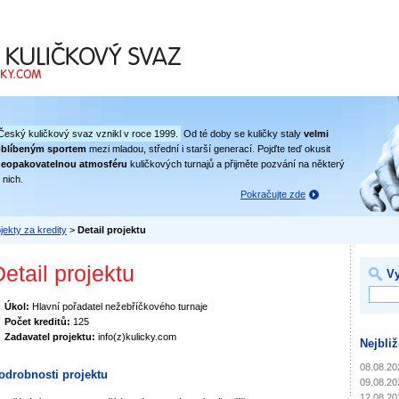
 svaz
Český kuličkový svaz vznikl v roce 1999.
Od té doby se kuličky staly
velmi
oblíbeným sportem
mezi mladou, střední i starší generací. Pojďte teď okusit
eopakovatelnou atmosféru
kuličkových turnajů a přijměte pozvání na některý
 nich.
Pokračujte zde
jekty za kredity
>
Detail projektu
etail projektu
Vy
Úkol:
Hlavní pořadatel nežebříčkového turnaje
Počet kreditů:
125
Zadavatel projektu:
info(z)kulicky.com
Nejbliž
08.08.20
odrobnosti projektu
09.08.20
12.08.20