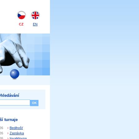
CZ
EN
hledávání
ší turnaje
26
Bedihošť
26
Zastávka
26
Invalidovna