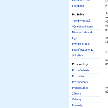
Členství v ČKS
Us
pr
Facebook
Ja
Pro hráče
ne
Termíny turnajů
vý
Po
Výsledkové listiny
pr
Národní žebříček
Va
Ligy
Sp
Pravidla kuliček
Interní dokumenty
V
Síň slávy
Má
pr
Pro všechny
Pro pořadatele
Pro média
Pro sponzory
Ne
Prodej kuliček
ně
Zábava
Odkazy
Kontakty