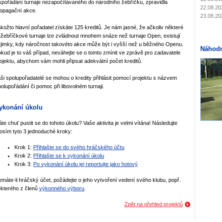
pořádání turnaje nezapočítávaného do národního žebříčku, zpravidla
22.08.20
opagační akce.
23.08.20
kožto hlavní pořadatel získáte 125 kreditů. Je nám jasné, že ačkoliv některé
žebříčkové turnaje lze zvládnout mnohem snáze než turnaje Open, existují
jimky, kdy náročnost takovéto akce může být i vyšší než u běžného Openu.
Náhodn
kud je to váš případ, neváhejte se o tomto zmínit ve zprávě pro zadavatele
ojektu, abychom vám mohli připsat adekvátní počet kreditů.
ši spolupořadatelé se mohou o kredity přihlásit pomocí projektu s názvem
olupořádání či pomoc při libovolném turnaji.
ykonání úkolu
te chuť pustit se do tohoto úkolu? Vaše aktivita je velmi vítána! Následujte
osím tyto 3 jednoduché kroky:
Krok 1:
Přihlašte se do svého hráčského účtu
Krok 2:
Přihlašte se k vykonání úkolu
Krok 3:
Po vykonání úkolu jej reportujte jako hotový
máte-li hráčský účet, požádejte o jeho vytvoření vedení svého klubu, popř.
kterého z členů
výkonného výboru
.
Zpět na přehled projektů