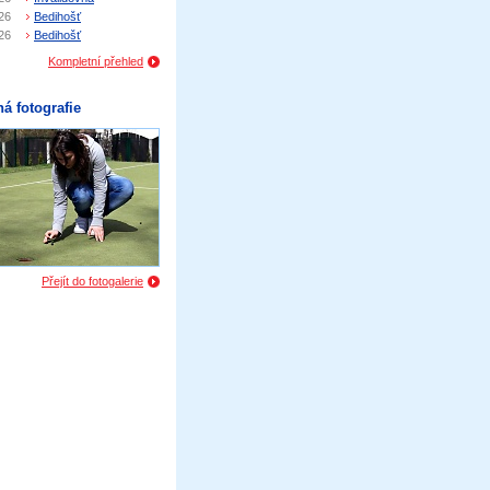
26
Bedihošť
26
Bedihošť
Kompletní přehled
á fotografie
Přejít do fotogalerie