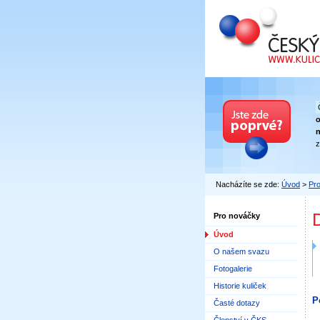
Český kuličkový
n
z
Nacházíte se zde:
Úvod
>
Pro
D
Pro nováčky
Úvod
O našem svazu
Fotogalerie
Historie kuliček
P
Časté dotazy