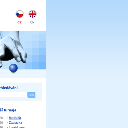
CZ
EN
hledávání
ší turnaje
26
Bedihošť
26
Zastávka
26
Invalidovna