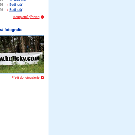
26
Bedihošť
26
Bedihošť
Kompletní přehled
á fotografie
Přejít do fotogalerie