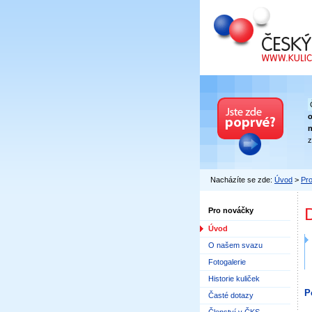
Český kuličkový
n
z
Nacházíte se zde:
Úvod
>
Pro
D
Pro nováčky
Úvod
O našem svazu
Fotogalerie
Historie kuliček
P
Časté dotazy