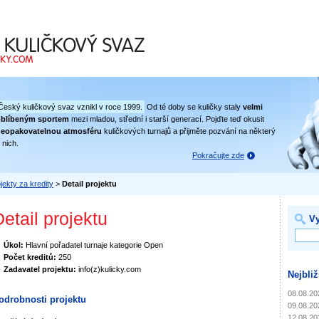
 svaz
Český kuličkový svaz vznikl v roce 1999.
Od té doby se kuličky staly
velmi
oblíbeným sportem
mezi mladou, střední i starší generací. Pojďte teď okusit
eopakovatelnou atmosféru
kuličkových turnajů a přijměte pozvání na některý
 nich.
Pokračujte zde
jekty za kredity
>
Detail projektu
etail projektu
Vy
Úkol:
Hlavní pořadatel turnaje kategorie Open
Počet kreditů:
250
Zadavatel projektu:
info(z)kulicky.com
Nejbliž
08.08.20
odrobnosti projektu
09.08.20
12.08.20