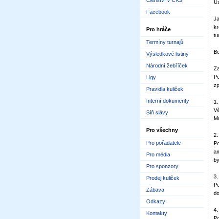
Členství v ČKS
Us
Facebook
Ja
kr
Pro hráče
tu
Termíny turnajů
Bo
Výsledkové listiny
Národní žebříček
Za
Po
Ligy
zp
Pravidla kuliček
Interní dokumenty
1.
Vě
Síň slávy
Mn
Pro všechny
2.
Pro pořadatele
Po
am
Pro média
by
Pro sponzory
3.
Prodej kuliček
Po
Zábava
do
Odkazy
4.
Kontakty
Po