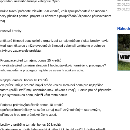
pořádání místního turnaje kategorie Open.
22.08.20
23.08.20
kožto hlavní pořadatel získáte 250 kreditů, vaši spolupořadatelé se mohou o
edity přihlásit pomocí projektu s názvem Spolupořádání či pomoc při libovolném
rnaji.
Náhodn
nusové kredity:
 některé činnosti související s organizací turnaje můžete získat kredity navíc.
kud jste některou z níže uvedených činností vykonali, zmiňte to prosím ve
rávě pro zadavatele projektu.
 Propagace před turnajem: bonus 25 kreditů
novali jste před turnajem alespoň 1 hodinu jakékoliv formě jeho propagace?
oho nápadů na propagaci najdete ve svém hráčském účtu.
 Nejlepší amatér: bonus 10 kreditů
dle průzkumů je pro začínající hráče velkou motivací cena pro nejlepšího
atéra (hráči, kteří mají odehráno max. několik turnajů). Pokud pro ně připravíte
ť jen symbolickou cenu, náleží vám tento bonus.
 Podpora prémiových členů: bonus 10 kreditů
dpořte prémiové členy na svém turnaji např. zvýhodněným startovným,
plňkovou hrou pro prémiové členy apod.
 Letáky v průběhu turnaje: bonus 10 kreditů
řádáte turnaj v místě, kde prochází náhodní kolemjdoucí? Umístěte několik